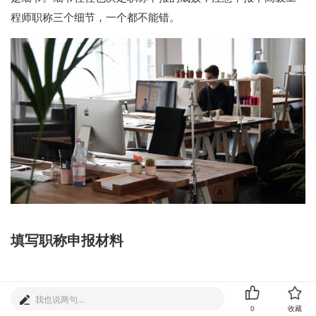
程师职称三个细节，一个都不能错。
填写职称申报材料
如实填写申报信息，申报中高级工程师职称的第一步就是填写
申报材料，申报材料决定了后续评审环节是否能够顺利进行！
0
收藏
1、检查个人信息如实填写，联网信息官方会自动匹配检查，非