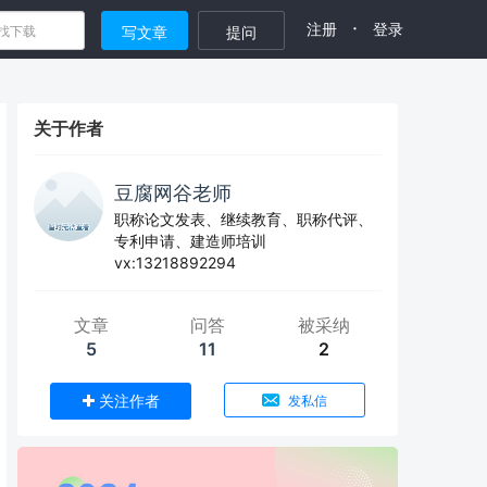
·
注册
登录
写文章
提问
关于作者
豆腐网谷老师
职称论文发表、继续教育、职称代评、
专利申请、建造师培训
vx:13218892294
文章
问答
被采纳
5
11
2
关注作者
发私信