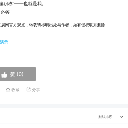
懂职称“——也就是我。
问必答！
豆腐网官方观点，转载请标明出处与作者，如有侵权联系删除
演示
赞 (
0
)
收藏
分享