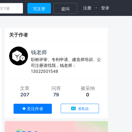
·
注册
登录
写文章
提问
关于作者
钱老师
职称评审、专利申请、建造师培训、公
司注册请找我，钱老师：
13022501548
文章
问答
被采纳
207
79
0
关注作者
发私信