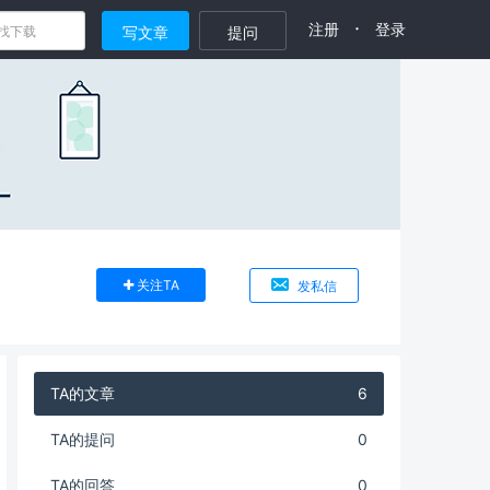
·
注册
登录
写文章
提问
关注TA
发私信
TA的文章
6
TA的提问
0
TA的回答
0